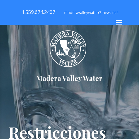
1.559.674.2407
maderavalleywater@mvwc.net
Madera Valley Water
Restricciones